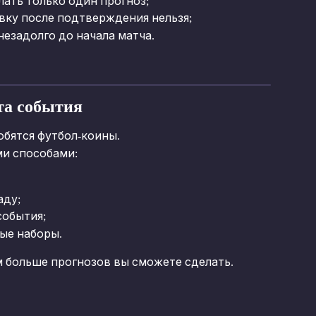
ать только один прогноз;
вку после подтверждения нельзя;
незадолго до начала матча.
та события
обятся футбол-коины.
ми способами:
аду;
события;
ые наборы.
м больше прогнозов вы сможете сделать.