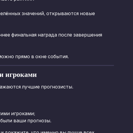
делённых значений, открываются новые 
ннее финальная награда после завершения 
можно прямо в окне события.
ми игроками
ражаются лучшие прогнозисты.
гими игроками;
 были ваши прогнозы.
и докажите, что именно вы лучше всех 